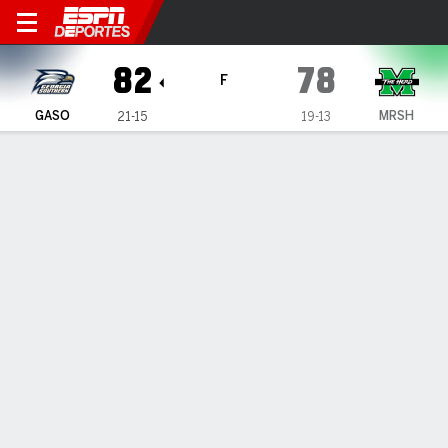
Marshall Thundering Herd vs
82
78
F
GASO
MRSH
21-15
19-13
Resumen
Ficha
Estadísticas de Equipo
Georgia Southern Eagles
Estadísticas
TITULARES
MIN
PTS
FG
3PT
REB
AST
PÉR
PF
A. Burney
#
24
25
12
6-8
0-0
11
1
0
1
A. Applewhite
#
13
32
11
2-8
1-4
8
1
4
2
S. Webb
#
21
37
31
8-14
2-6
5
1
1
2
T. Moore
#
12
36
11
3-13
1-6
3
1
3
1