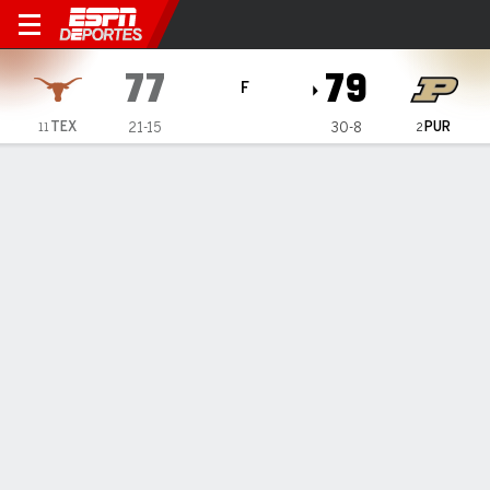
Purdue Boilermakers vs Tex
77
79
F
TEX
PUR
21-15
30-8
11
2
Resumen
Ficha
Estadísticas de Equipo
Cuadro
Texas Longhorns
Estadísticas
TITULARES
MIN
PTS
FG
3PT
REB
AST
PÉR
PF
C. Heide
#
5
24
3
1-4
1-4
5
1
0
5
M. Vokietaitis
#
8
23
9
3-5
0-0
2
0
1
4
J. Pope
#
0
33
12
4-10
4-9
2
1
0
1
D. Swain
#
3
39
15
6-13
0-2
9
5
5
2