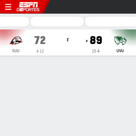
Southern Utah Thunderbirds 
72
89
F
SUU
UVU
4-12
13-4
Resumen
Ficha
Estadísticas de Equipo
1
2
T
SUU
39
33
72
UVU
46
43
89