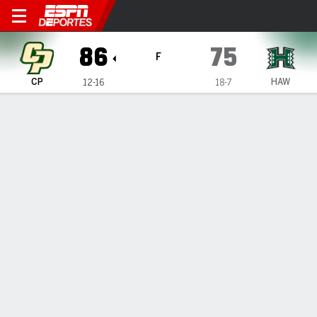
Cal Poly Mustangs en Hawai'
86
75
F
CP
HAW
12-16
18-7
Resumen
Ficha
Estadísticas de Equipo
1
2
T
CP
44
42
86
HAW
35
40
75
LÍDERES DEL JUEGO