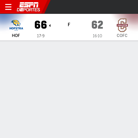
Hofstra Pride en Charleston
66
62
F
HOF
COFC
17-9
16-10
Resumen
Ficha
Estadísticas de Equipo
1
2
T
HOF
37
29
66
COFC
30
32
62
LÍDERES DEL JUEGO