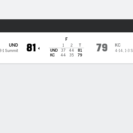
o
NCAAM
Más Deportes
s en Kansas City Roos
F
81
79
UND
KC
1
2
T
UND
37
44
81
3-1 Summit
4-14
,
1-3 
KC
44
35
79