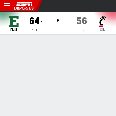
Eastern Michigan Eagles en 
64
56
F
EMU
CIN
4-3
5-2
Resumen
Ficha
Estadísticas de Equipo
1
2
T
EMU
36
28
64
CIN
23
33
56
LÍDERES DEL JUEGO