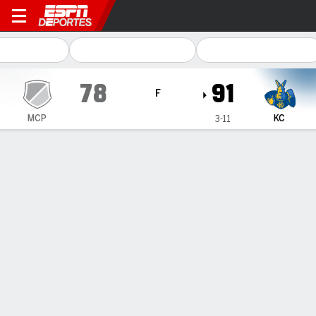
McPherson McPHERSON en K
78
91
F
MCP
KC
3-11
Resumen
Ficha
Estadísticas de Equipo
1
2
T
MCP
50
28
78
KC
49
42
91