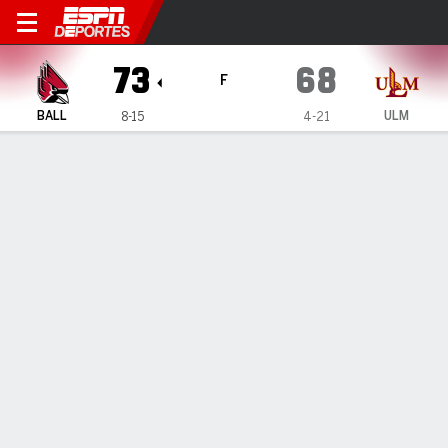
Ball State Cardinals en UL
73
68
F
BALL
ULM
8-15
4-21
Resumen
Ficha
Estadísticas de Equipo
1
2
T
BALL
36
37
73
ULM
27
41
68
LÍDERES DEL JUEGO