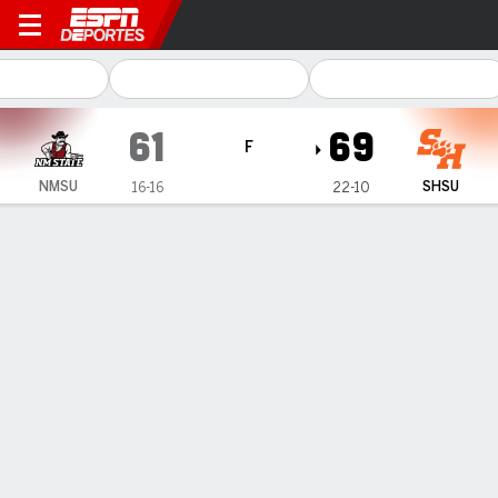
Sam Houston Bearkats vs Ne
61
69
F
NMSU
SHSU
16-16
22-10
Resumen
Ficha
Estadísticas de Equipo
1
2
T
NMSU
26
35
61
SHSU
37
32
69