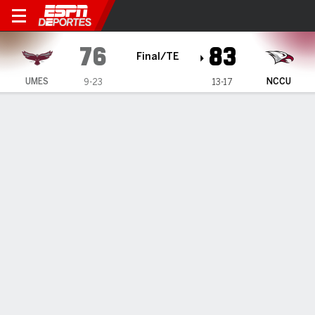
North Carolina Central Eagl
76
83
Final/TE
UMES
NCCU
9-23
13-17
Resumen
Ficha
Estadísticas de Equipo
1
2
OT
T
UMES
40
34
2
76
NCCU
34
40
9
83
LÍDERES DEL JUEGO