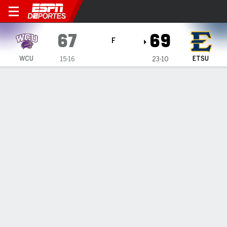
East Tennessee State Bucca
67
69
F
WCU
ETSU
15-16
23-10
Resumen
Ficha
Estadísticas de Equipo
1
2
T
WCU
38
29
67
ETSU
24
45
69
LÍDERES DEL JUEGO