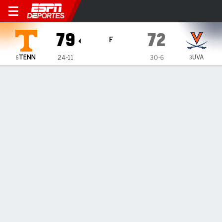
Virginia Cavaliers vs Tenne
79
72
F
TENN
UVA
24-11
30-6
6
3
Resumen
Ficha
Estadísticas de Equipo
Cuadro
1
2
T
TENN
36
43
79
UVA
31
41
72
LÍDERES DEL JUEGO