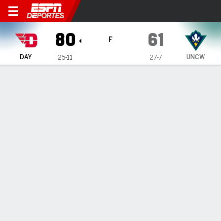
Dayton Flyers en UNC Wilm
80
61
F
DAY
UNCW
25-11
27-7
Resumen
Ficha
Estadísticas de Equipo
1
2
T
DAY
37
43
80
UNCW
33
28
61
LÍDERES DEL JUEGO