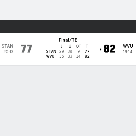
o
NCAAM
Más Deportes
vs Stanford Cardinal
Final/TE
77
82
STAN
WVU
1
2
OT
T
STAN
29
39
9
77
20-13
19-14
WVU
35
33
14
82