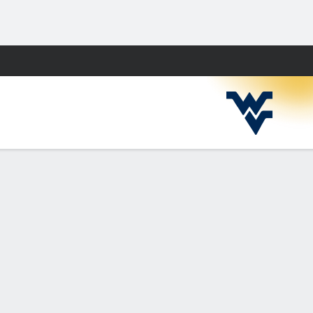
Watch
Juegos