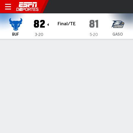
Buffalo Bulls en Georgia Sou
82
81
Final/TE
BUF
GASO
3-20
5-20
Resumen
Ficha
Estadísticas de Equipo
INFORMACIÓN DEL PARTIDO
Statesboro
,
GA