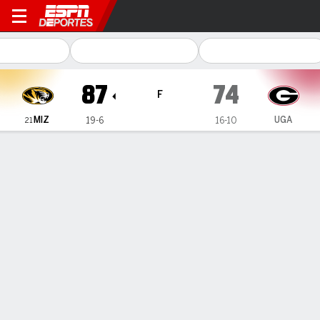
Missouri Tigers en Georgia 
87
74
F
MIZ
UGA
19-6
16-10
21
Resumen
Ficha
Estadísticas de Equipo
INFORMACIÓN DEL PARTIDO
Atenas
,
GA