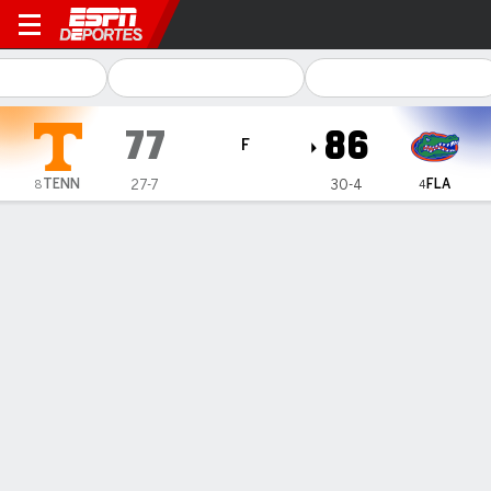
Florida Gators vs Tennessee
77
86
F
TENN
FLA
27-7
30-4
8
4
Resumen
Ficha
Estadísticas de Equipo
INFORMACIÓN DEL PARTIDO
Nashville
,
TN