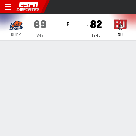
Bucknell Bison en Boston Uni
69
82
F
BUCK
BU
8-19
12-15
Resumen
Ficha
Estadísticas de Equipo
INFORMACIÓN DEL PARTIDO
Boston
,
MA