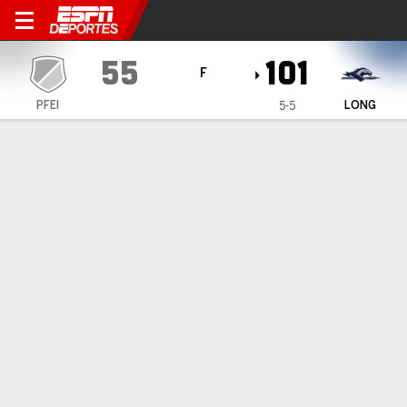
Pfeiffer Falcons en Longwoo
55
101
F
PFEI
LONG
5-5
Resumen
Ficha
Estadísticas de Equipo
INFORMACIÓN DEL PARTIDO
Farmville
,
VA