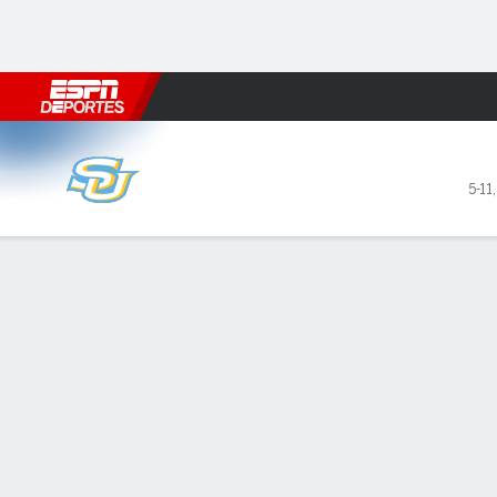
Fútbol
MLB
F. Americano
Básquetbol
WNBA
F1
Boxe
Southern Jaguars en Florida
5-11
Resumen
Ficha
Estadísticas de Equipo