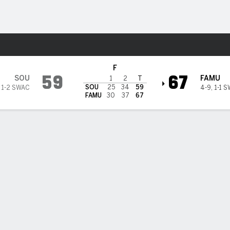
o
NCAAM
Más Deportes
 A&M Rattlers
F
59
67
SOU
FAMU
1
2
T
SOU
25
34
59
,
1-2 SWAC
4-9
,
1-1 
FAMU
30
37
67