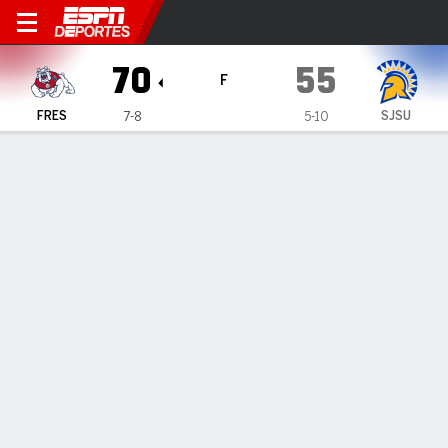
Fresno State Bulldogs en Sa
70
55
F
FRES
SJSU
7-8
5-10
Resumen
Ficha
Estadísticas de Equipo
INFORMACIÓN DEL PARTIDO
San José
,
CA