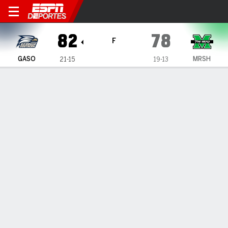
Marshall Thundering Herd vs
82
78
F
GASO
MRSH
21-15
19-13
Resumen
Ficha
Estadísticas de Equipo
INFORMACIÓN DEL PARTIDO
Pensacola
,
FL