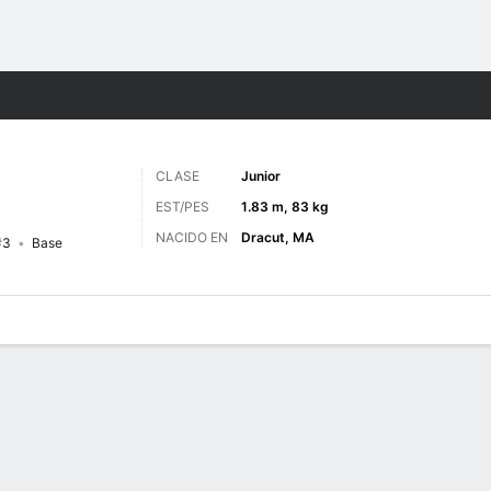
o
NCAAM
Más Deportes
CLASE
Junior
EST/PES
1.83 m, 83 kg
NACIDO EN
Dracut, MA
#3
Base
 de Juegos