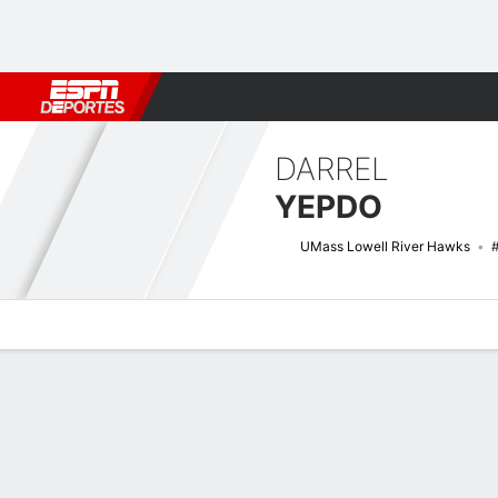
Fútbol
MLB
F. Americano
Básquetbol
WNBA
F1
Boxe
DARREL
YEPDO
UMass Lowell River Hawks
Perfil de Jugador
Noticias
Estadísticas
Bio
Splits
Resumen