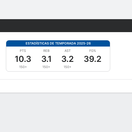
Watch
Juegos
ESTADÍSTICAS DE TEMPORADA 2025-26
PTS
REB
AST
FG%
10.3
3.1
3.2
39.2
150+
150+
150+