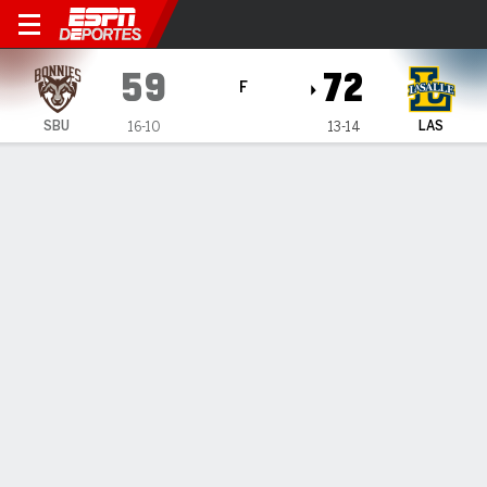
St. Bonaventure Bonnies en L
59
72
F
SBU
LAS
16-10
13-14
Resumen
Ficha
Estadísticas de Equipo
Sin videos disponibles
INFORMACIÓN DEL PARTIDO
Philadelphia
,
PC