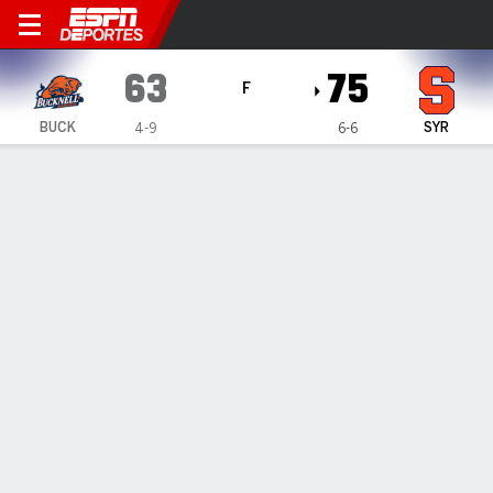
Bucknell Bison en Syracuse
63
75
F
BUCK
SYR
4-9
6-6
Resumen
Ficha
Estadísticas de Equipo
Sin videos disponibles
INFORMACIÓN DEL PARTIDO
Syracuse
,
NY