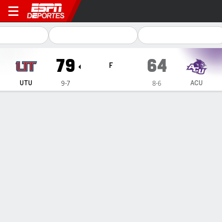
Utah Tech Trailblazers en Ab
79
64
F
UTU
ACU
9-7
8-6
Resumen
Ficha
Estadísticas de Equipo
Sin videos disponibles
INFORMACIÓN DEL PARTIDO