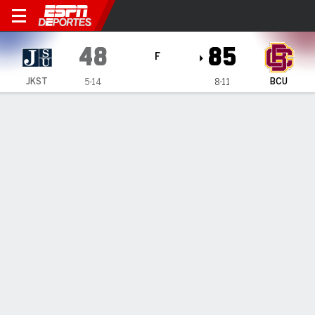
Jackson State Tigers en Be
48
85
F
JKST
BCU
5-14
8-11
Resumen
Ficha
Estadísticas de Equipo
Sin videos disponibles
INFORMACIÓN DEL PARTIDO
Daytona Beach
,
FL