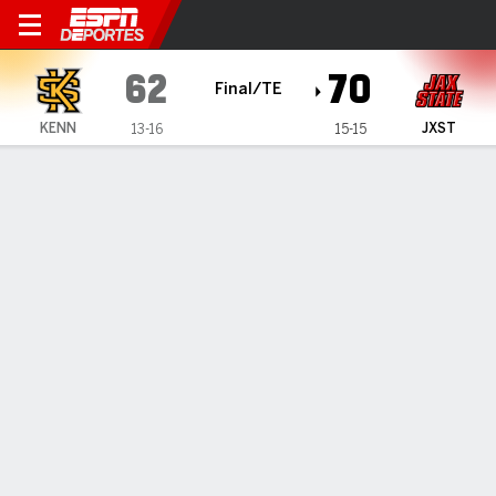
Kennesaw State Owls en Jac
62
70
Final/TE
KENN
JXST
13-16
15-15
Resumen
Ficha
Estadísticas de Equipo
ESTADÍSTICAS DE EQUIPO
FG
24-51
25-70
FG%
47
36
3PT
1-9
9-32
3PT%
11
28