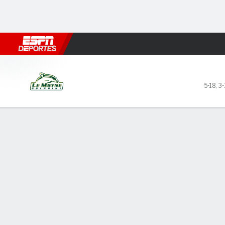
Fútbol
MLB
F. Americano
Básquetbol
WNBA
F1
Boxe
Le Moyne Dolphins en Stone
5-18
,
3-
Resumen
Ficha
Estadísticas de Equipo
LÍDERES DEL JUEGO
ESTAD