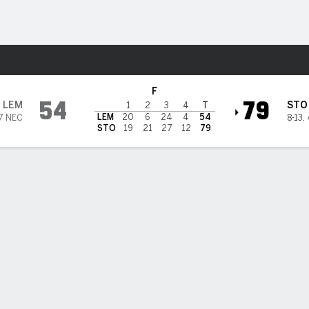
o
NCAAW
Más Deportes
hill Skyhawks
F
54
79
LEM
STO
1
2
3
4
T
LEM
20
6
24
4
54
7 NEC
8-13
,
STO
19
21
27
12
79
ÍSTICAS DE EQUIPO