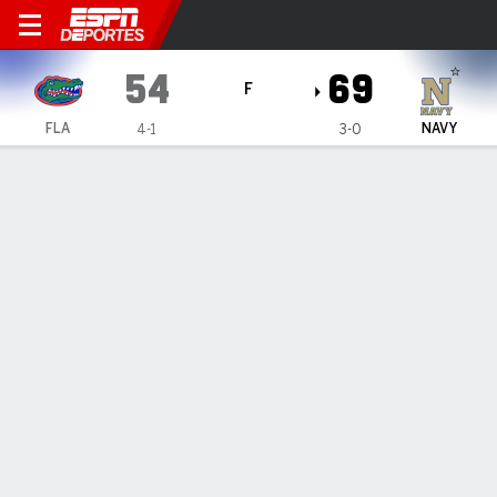
Florida Gators en Navy Mid
54
69
F
FLA
NAVY
4-1
3-0
Resumen
Ficha
Estadísticas de Equipo
ESTADÍSTICAS DE EQUIPO
FG
19-66
24-51
FG%
29
47
3PT
5-26
10-22
3PT%
19
45