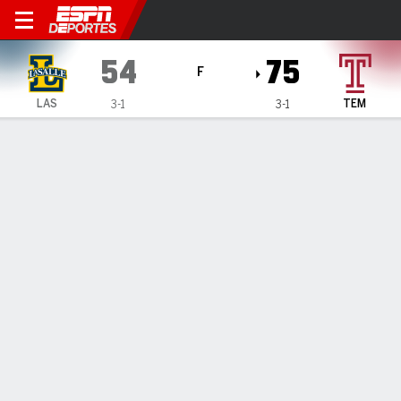
La Salle Explorers en Templ
54
75
F
LAS
TEM
3-1
3-1
Resumen
Ficha
Estadísticas de Equipo
ESTADÍSTICAS DE EQUIPO
FG
21-65
27-68
FG%
32
40
3PT
1-15
5-20
3PT%
7
25