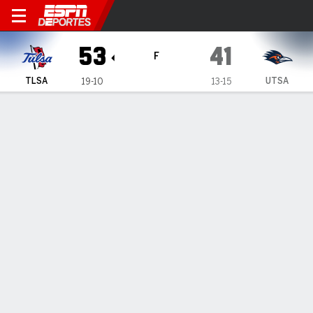
Tulsa Golden Hurricane en 
53
41
F
TLSA
UTSA
19-10
13-15
Resumen
Ficha
Estadísticas de Equipo
ESTADÍSTICAS DE EQUIPO
FG
20-58
13-45
FG%
34
29
3PT
7-26
4-14
3PT%
27
29