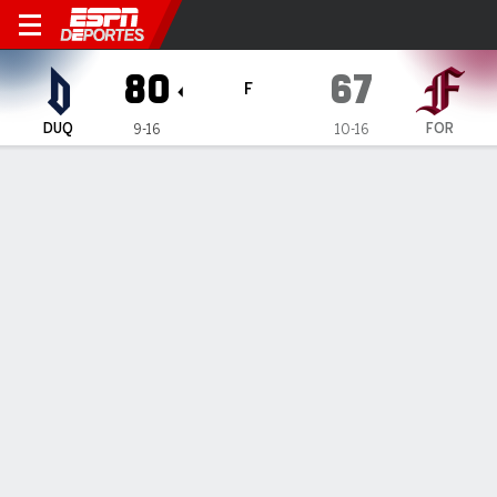
Duquesne Dukes en Fordha
80
67
F
DUQ
FOR
9-16
10-16
Resumen
Ficha
Estadísticas de Equipo
ESTADÍSTICAS DE EQUIPO
FG
27-62
23-60
FG%
44
38
3PT
10-24
11-22
3PT%
42
50