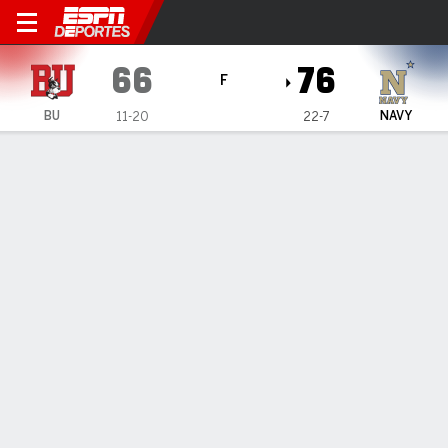
Boston University Terriers 
66
76
F
BU
NAVY
11-20
22-7
Resumen
Ficha
Estadísticas de Equipo
ESTADÍSTICAS DE EQUIPO
FG
28-56
26-64
FG%
50
41
3PT
5-15
10-28
3PT%
33
36