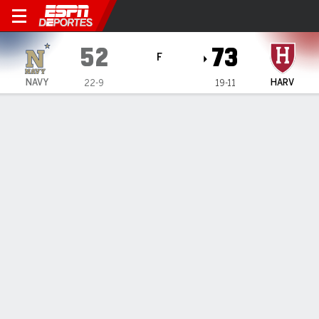
Navy Midshipmen en Harvar
52
73
F
NAVY
HARV
22-9
19-11
Resumen
Ficha
Estadísticas de Equipo
ESTADÍSTICAS DE EQUIPO
FG
16-55
26-60
FG%
29
43
3PT
5-24
8-22
3PT%
21
36