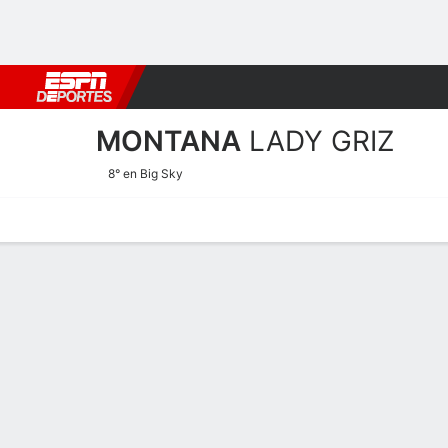
Fútbol
MLB
F. Americano
Básquetbol
WNBA
F1
Boxe
MONTANA
LADY GRIZ
8° en Big Sky
Calendario
Estadísticas
Plantilla
Calendario 2025-26
TEMPORADA REGULAR