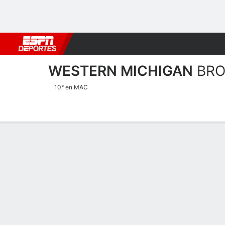
Fútbol
MLB
F. Americano
Básquetbol
WNBA
F1
Boxe
WESTERN MICHIGAN
BR
10° en MAC
Calendario
Estadísticas
Plantilla
Calendario 2025-26
TEMPORADA REGULAR