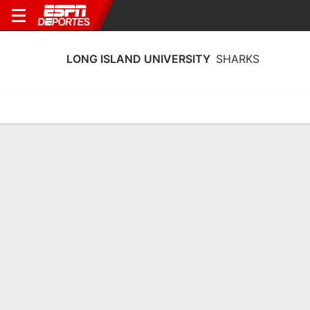
LONG ISLAND UNIVERSITY
SHARKS
Calendario
Estadísticas
Plantilla
Plantel Long Island University Sharks
Entrenador
Baronton Terry