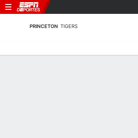
PRINCETON
TIGERS
Calendario
Estadísticas
Plantilla
Plantel Princeton Tigers
Entrenador
Lauren Gosselin