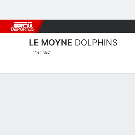
Fútbol
MLB
F. Americano
Básquetbol
WNBA
F1
Boxe
LE MOYNE
DOLPHINS
4° en NEC
Calendario
Estadísticas
Plantilla
Plantel Le Moyne Dolphins
Entrenador
Nick DiPillo