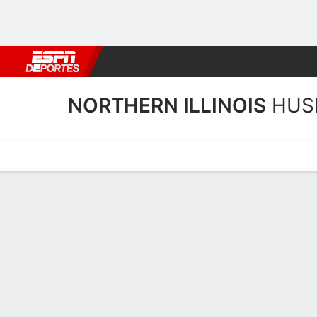
Fútbol
MLB
F. Americano
Básquetbol
WNBA
F1
Boxe
NORTHERN ILLINOIS
HUS
Calendario
Estadísticas
Plantilla
Plantel Northern Illinois H
Entrenador
Jacey Brooks