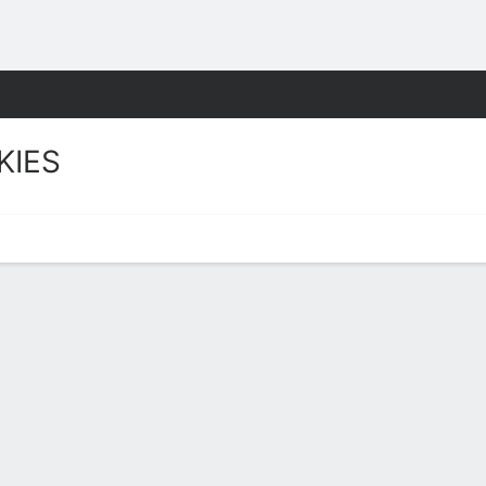
o
NCAAW
Más Deportes
KIES
uskies