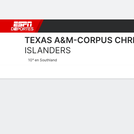
Fútbol
MLB
F. Americano
Básquetbol
WNBA
F1
Boxe
TEXAS A&M-CORPUS CHRI
ISLANDERS
10° en Southland
Calendario
Estadísticas
Plantilla
Plantel Texas A&M-Corpus 