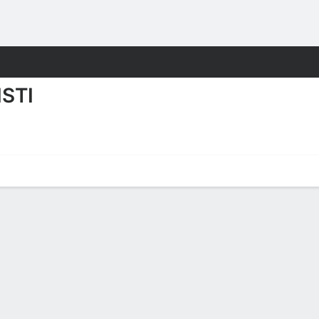
o
NCAAW
Más Deportes
STI
Christi Islanders