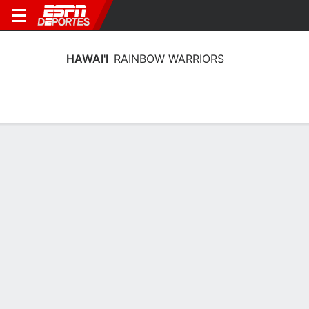
HAWAI'I
RAINBOW WARRIORS
Calendario
Estadísticas
Plantilla
Plantel Hawai'i Rainbow Warriors
Entrenador
Khalilah Mitchell