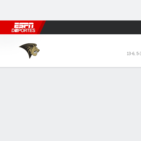
Fútbol
MLB
F. Americano
Básquetbol
WNBA
F1
Boxe
Lindenwood Lions en UT Ma
13-6
,
5-
Resumen
Ficha
Estadísticas de Equipo
Lindenwood Lions
TITULARES
MIN
PTS
FG
3