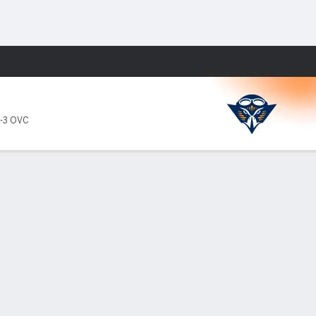
Watch
Juegos
-3 OVC
PF