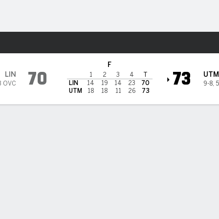
o
NCAAW
Más Deportes
rtin Skyhawks
F
70
73
LIN
UTM
1
2
3
4
T
LIN
14
19
14
23
70
3 OVC
9-8
,
5
UTM
18
18
11
26
73
PT
TL A-I
REB
AST
PÉR
STL
BLK
OREB
DREB