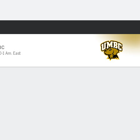
Watch
Juegos
BC
0-1 Am. East
PF