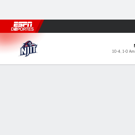
Fútbol
MLB
F. Americano
Básquetbol
WNBA
F1
Boxe
NJIT Highlanders en UMBC R
10-4
,
1-0 Am.
Resumen
Ficha
Estadísticas de Equipo
NJIT Highlanders
TITULARES
MIN
PTS
FG