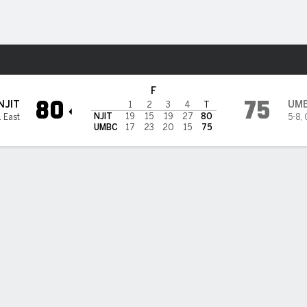
o
NCAAW
Más Deportes
etrievers
F
80
75
NJIT
UM
1
2
3
4
T
NJIT
19
15
19
27
80
 East
5-8
,
UMBC
17
23
20
15
75
3PT
TL A-I
REB
AST
PÉR
STL
BLK
OREB
DREB