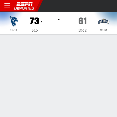
Saint Peter's Peacocks en M
73
61
F
SPU
MSM
6-15
10-12
Resumen
Ficha
Estadísticas de Equipo
Saint Peter's Peacocks
Estadísticas
TITULARES
MIN
PTS
FG
3PT
REB
AST
PÉR
PF
D. Rippey
#
13
29
12
2-9
0-0
10
5
2
3
N. Zdenkova
#
1
39
18
6-9
6-9
1
1
1
0
C. Roy
#
14
28
20
9-16
0-0
3
2
2
4
L. Allana
#
3
35
3
1-6
1-3
5
4
3
2