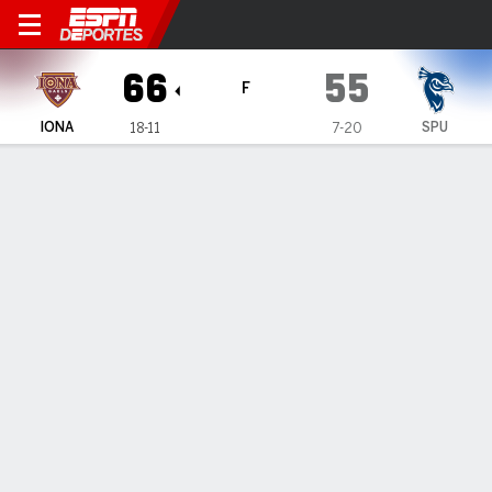
Iona Gaels en Saint Peter's 
66
55
F
IONA
SPU
18-11
7-20
Resumen
Ficha
Estadísticas de Equipo
Iona Gaels
Estadísticas
TITULARES
MIN
PTS
FG
3PT
REB
AST
PÉR
PF
Z. Ward
#
30
40
29
11-18
4-6
15
2
3
1
M. Zaccagnini
#
14
24
3
1-4
1-2
2
1
2
1
A. Civera
#
4
12
0
0-1
0-1
4
0
2
0
I. Middleton
#
2
29
10
4-11
0-2
4
2
3
4