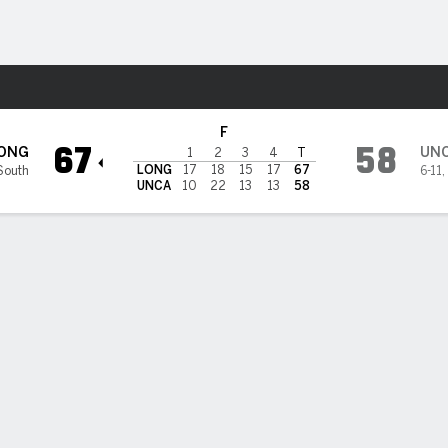
o
NCAAW
Más Deportes
heville Bulldogs
F
67
58
ONG
UN
1
2
3
4
T
LONG
17
18
15
17
67
South
6-11
,
UNCA
10
22
13
13
58
PT
TL A-I
REB
AST
PÉR
STL
BLK
OREB
DREB