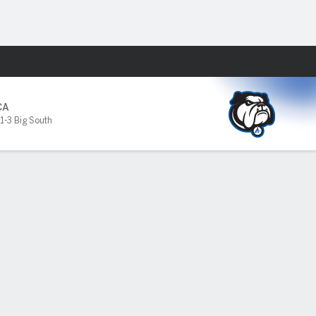
Watch
Juegos
CA
1-3 Big South
PF