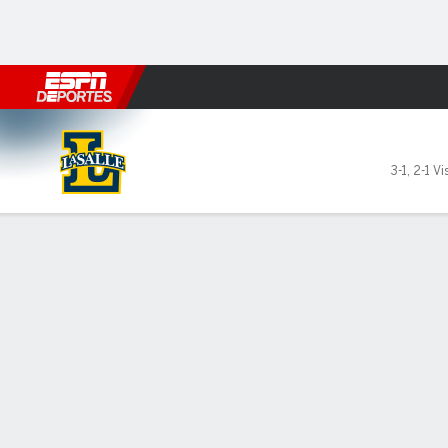
Fútbol
MLB
F. Americano
Básquetbol
WNBA
F1
Boxe
La Salle Explorers en Templ
3-1
,
2-1 Vi
Resumen
Ficha
Estadísticas de Equipo
La Salle Explorers
TITULARES
MIN
PTS
FG
3