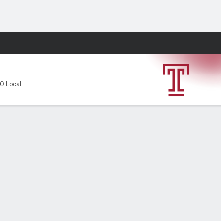
Watch
Juegos
-0 Local
PF