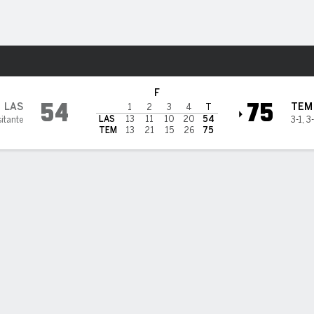
o
NCAAW
Más Deportes
e Owls
F
54
75
LAS
TEM
1
2
3
4
T
LAS
13
11
10
20
54
sitante
3-1
,
3
TEM
13
21
15
26
75
PT
TL A-I
REB
AST
PÉR
STL
BLK
OREB
DREB